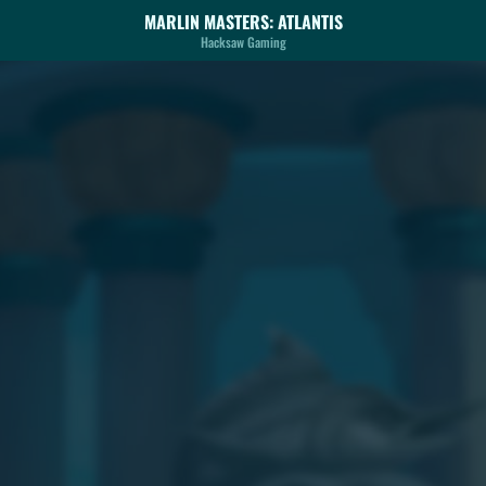
MARLIN MASTERS: ATLANTIS
Hacksaw Gaming