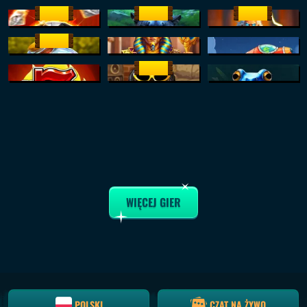
NOWOŚĆ
NOWOŚĆ
NOWOŚĆ
Diamond Slam
Panther Legacy
Pots of Power: Zeus
NOWOŚĆ
Elixir Party 7s
Golden Fate 1000
Treasure Jet
NOWOŚĆ
777 Hell Streak
Cred
Hungry Frog
NOWOŚĆ
NOWOŚĆ
Fury Balloon
Hot Fortune Hold and Win
Thunder Win Hold and Win
NOWOŚĆ
NOWOŚĆ
NOWOŚĆ
19 360,92 €
3 Rail Express Hold & Win
Rich Piggy Trio
Royal Strike
NOWOŚĆ
NOWOŚĆ
NOWOŚĆ
19 360,92 €
Double Dragon Gold Hold&Win
Super 7's Boost
Joker Power Spin Hold and Win
NOWOŚĆ
NOWOŚĆ
NOWOŚĆ
19 360,92 €
19 360,92 €
19 360,92 €
5 Pyramids of Gold: Hold & Win
Liberty Coins: Hold & Win
15 Totem Stacks: Hold & Win
WIĘCEJ GIER
NOWOŚĆ
NOWOŚĆ
NOWOŚĆ
156 507,39 €
Football Scratch
Buffalo's Sun 2
Trophy Rush Triple Boost
POLSKI
CZAT NA ŻYWO