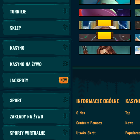
For the Realm
Alo
TURNIEJE
Across the Universe
Ma
NOWOŚĆ
Zeus The Thunderer Deluxe
Chr
SKLEP
NOWOŚĆ
Marble Bounce
Gry
KASYNO
Riot: Urban Wilds
Li
KASYNO NA ŻYWO
JACKPOTY
SPORT
INFORMACJE OGÓLNE
KASYN
O Nas
Top
ZAKŁADY NA ŻYWO
Centrum Pomocy
Nowe
SPORTY WIRTUALNE
Utwórz Skrót
Popularn