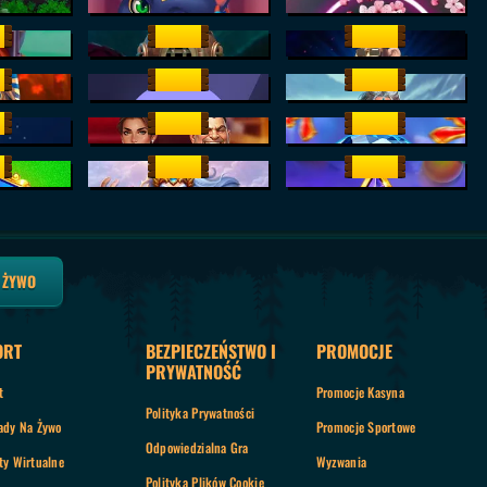
Cleopatras Gems Rockways
Amaterasu Keno
Ć
NOWOŚĆ
NOWOŚĆ
Deepsea Riches
Rocket Chimp Jackpot
Ć
NOWOŚĆ
NOWOŚĆ
 Rockways
Pin Plinko
The Myth Deluxe
Ć
NOWOŚĆ
NOWOŚĆ
Tessa Hunt and the Mission Monte Carlo
Shining Wilds
Ć
NOWOŚĆ
NOWOŚĆ
Zeus: Titan Fury
All Star Win x50
 ŻYWO
ORT
BEZPIECZEŃSTWO I
PROMOCJE
PRYWATNOŚĆ
t
Promocje Kasyna
Polityka Prywatności
ady Na Żywo
Promocje Sportowe
Odpowiedzialna Gra
ty Wirtualne
Wyzwania
Polityka Plików Cookie