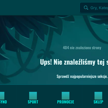
Gry, Kate
404 nie znaleziono strony
Ups! Nie znaleźliśmy tej 
Sprawdź najpopularniejsze sekcje.
SYNO
SPORT
PROMOCJE
SKLEP