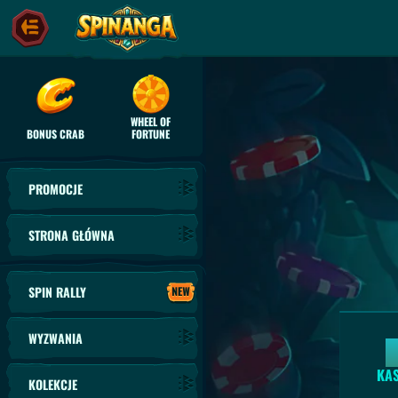
WHEEL OF
BONUS CRAB
FORTUNE
PROMOCJE
STRONA GŁÓWNA
SPIN RALLY
WYZWANIA
KA
KOLEKCJE