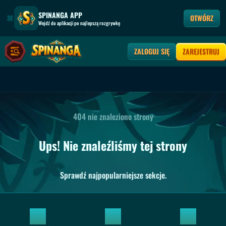
SPINANGA APP
OTWÓRZ
Wejdź do aplikacji po najlepszą rozgrywkę
ZALOGUJ SIĘ
ZAREJESTRUJ
404 nie znaleziono strony
Ups! Nie znaleźliśmy tej strony
Sprawdź najpopularniejsze sekcje.