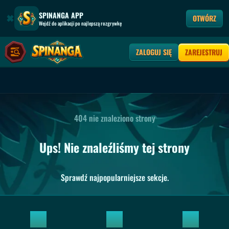
SPINANGA APP
OTWÓRZ
Wejdź do aplikacji po najlepszą rozgrywkę
ZALOGUJ SIĘ
ZAREJESTRUJ
404 nie znaleziono strony
Ups! Nie znaleźliśmy tej strony
Sprawdź najpopularniejsze sekcje.