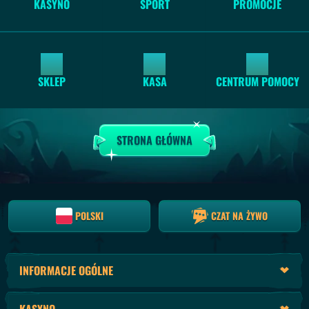
KASYNO
SPORT
PROMOCJE
SKLEP
CENTRUM POMOCY
KASA
STRONA GŁÓWNA
POLSKI
CZAT NA ŻYWO
INFORMACJE OGÓLNE