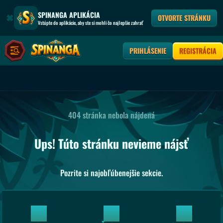
SPINANGA APLIKÁCIA
OTVORTE STRÁNKU
Vstúpte do aplikácie, aby ste si mohli čo najlepšie zahrať
PRIHLÁSENIE
REGISTRÁCIA
404 stránka nebola nájdená
Ups! Túto stránku nevieme nájsť
Pozrite si najobľúbenejšie sekcie.