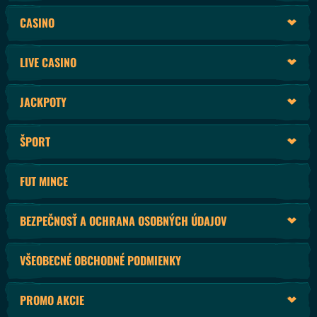
CASINO
LIVE CASINO
JACKPOTY
ŠPORT
FUT MINCE
BEZPEČNOSŤ A OCHRANA OSOBNÝCH ÚDAJOV
VŠEOBECNÉ OBCHODNÉ PODMIENKY
PROMO AKCIE