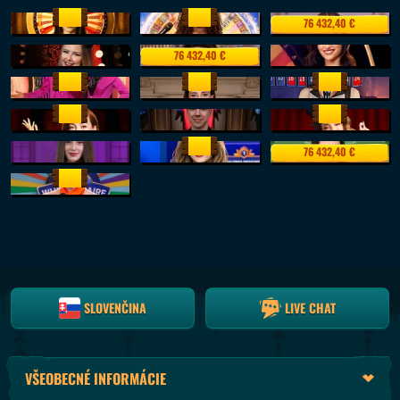
NOVÉ
NOVÉ
76 432,40 €
Land of Ra
Gravity Wheel
Candy Wheel
76 432,40 €
Cabaret Roulette
Vegas Gobbler LIVE
Joker's Show
NOVÉ
NOVÉ
NOVÉ
XBall
Robin The Fair
Dynamite Roulette
NOVÉ
NOVÉ
Wonder Wheel
Top Card
Roulette Rouge
NOVÉ
76 432,40 €
Extra Crown Deluxe Live
Crash Live
Football Thrill
NOVÉ
Lucky Wheelionaire
SLOVENČINA
LIVE CHAT
VŠEOBECNÉ INFORMÁCIE