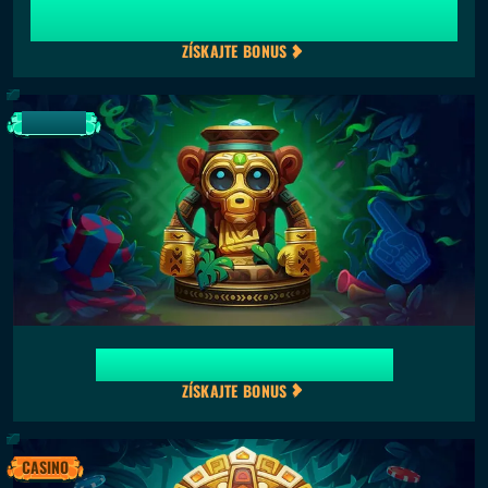
500 USDT
ZÍSKAJTE BONUS
ŠPORTOVÝ
Cashback bonus 10% až do 500 €
ZÍSKAJTE BONUS
CASINO