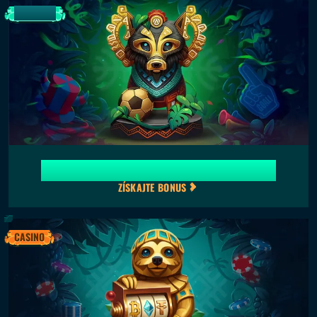
ŠPORTOVÝ
Týždenný Reload bonus 50% až do 500 €
ZÍSKAJTE BONUS
CASINO