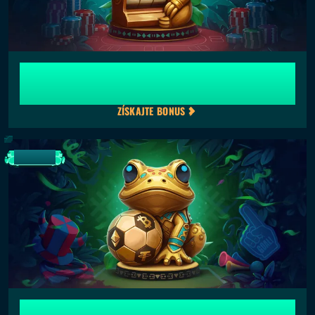
Týždenný Krypto reload bonus 60% až do
1 000 USDT
ZÍSKAJTE BONUS
ŠPORTOVÝ
Týždenný krypto reload bonus 50% až do