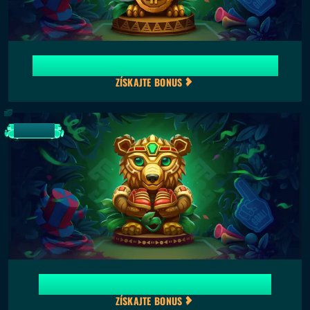
Krypto uvítací bonus 100% až do 200 USDT
ZÍSKAJTE BONUS
ŠPORTOVÝ
Víkendový reload bonus 50% až do 750 €
ZÍSKAJTE BONUS