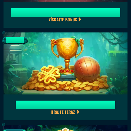
Krypto uvítací bonus 200% až do 3 000 USDT
ZÍSKAJTE BONUS
ŠPECIÁLNE
Zapojte sa do súťaže - vyhrajte 350 000 €!
HRAJTE TERAZ