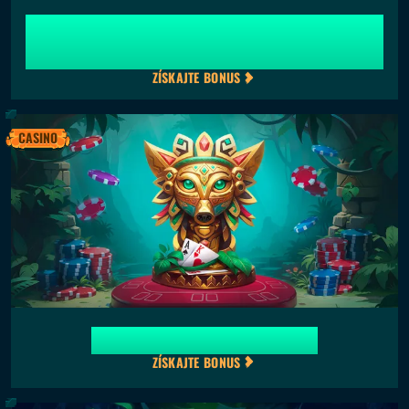
Krypto víkendový reload bonus 50% až do
1 000 USDT
ZÍSKAJTE BONUS
CASINO
Týždenný reload 50 free spinov
ZÍSKAJTE BONUS