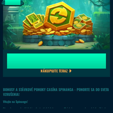
ŠPECIÁLNE
Vymeňte FUT mince za odmeny v hodnote
1 000 €!
NÁKUPUJTE TERAZ
BONUSY A STÁVKOVÉ PONUKY CASÍNA SPINANGA - PONORTE SA DO SVETA
VZRUŠENIA!
Vitajte na Spinange!
Ste v domove skvelých hier, fantastických kurzov, veľkých bonusov a obrovských výhier!