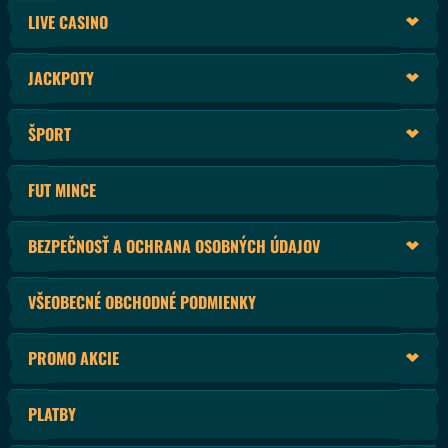
LIVE CASINO
JACKPOTY
ŠPORT
FUT MINCE
BEZPEČNOSŤ A OCHRANA OSOBNÝCH ÚDAJOV
VŠEOBECNÉ OBCHODNÉ PODMIENKY
PROMO AKCIE
PLATBY