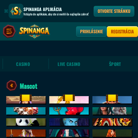
SPINANGA APLIKÁCIA
OTVORTE STRÁNKU
Vstúpte do aplikácie, aby ste si mohli čo najlepšie zahrať
PRIHLÁSENIE
REGISTRÁCIA
CASINO
LIVE CASINO
ŠPORT
Mascot
NOVÉ
NOVÉ
NOVÉ
Tessa Hunt and the Golden Sands
Origami Quest
Battle Loot: Hold and Win
Baccarat
Benny's the Biggest Game
Wild Spirit
Bamboo Bear
Prince of Persia the Gems of Persepolis
The Tomb: Dragon Emperors Treasure
Anksunamun: the Queen of Egypt
Merlin's Tower
CanCan Saloon