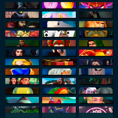
Hell Sing
Purple Pills
Red Horde
Riot
Gemz Grow
ReKill
Three Corsairs
Northern Heat
Lions Pride
Venetian Magic
Blackjack
Gryphon's Castle
Legioner
Fruit Macau
Robin of Loxley
Queen of Spades
Mermaids Bay
Fruit Vegas
Fruit Monaco
Merry scary Christmas
Book of Amaterasu
Fruits Of Luxor
Twin Fruits of Olympus
Zeus the Thunderer
Pinup Dolls
The Myth
Dragon's Nest
The Rite
Twin Fruits of Santa
Evil Bet
For the Realm
Aloha Tiki Bar
Fairytale Coven
Primal Bet Rockways
Cleopatras Gems Rockways
Amaterasu Keno