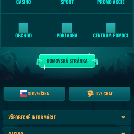
CASINO
ŠPORT
PROMO AKCIE
OBCHOD
CENTRUM POMOCI
POKLADŇA
DOMOVSKÁ STRÁNKA
SLOVENČINA
LIVE CHAT
VŠEOBECNÉ INFORMÁCIE