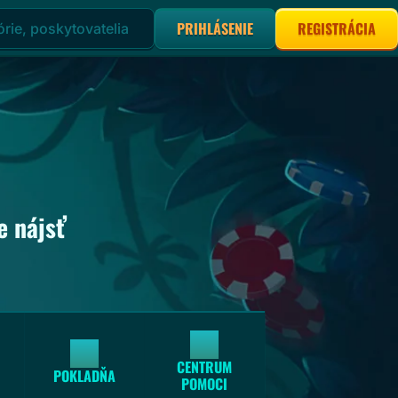
PRIHLÁSENIE
REGISTRÁCIA
órie, poskytovatelia
e nájsť
CENTRUM
POKLADŇA
POMOCI