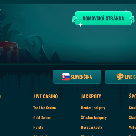
DOMOVSKÁ STRÁNKA
SLOVENČINA
LIVE 
O
LIVE CASINO
JACKPOTY
ŠP
Top Live Casino
Horúce Jackpoty
Stáv
Gold Saloon
Šťastné Jackpoty
Stáv
e
Ruleta
Nové Jackpoty
Virt