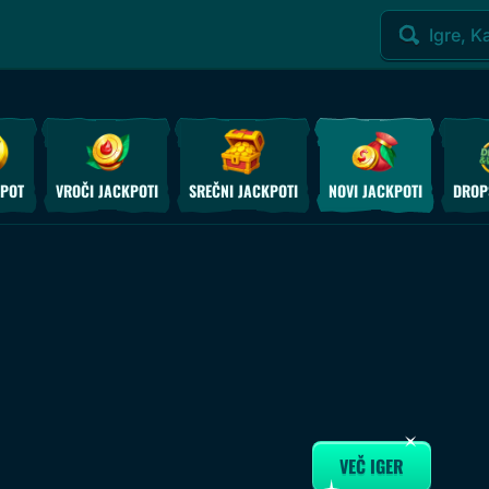
Igre, K
POT
VROČI JACKPOTI
SREČNI JACKPOTI
NOVI JACKPOTI
DROP
NOVO
NOVO
77.560,28 €
oins Grand Platinum Edition
Purple Hot
3 Hero Piggies
NOVO
NOVO
8.361,73 €
lazing Clover
Piggy Riches Megaways
Coins of Dragon - Ho
NOVO
7.228,91 €
8.361,73
ramids of Gold: Hold & Win
Buffalo Sunset
Zeus Lightning Mega
VEČ IGER
NOVO
NOVO
NOVO
nity Treasure
40 Shining Roll
Fortune Dice