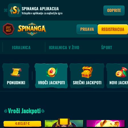
SPINANGA APLIKACIJA
ODPRITE
Vstopite v aplikacijo za najboljšo igro
PRIJAVA
REGISTRACIJA
IGRALNICA
IGRALNICA V ŽIVO
ŠPORT
PONUDNIKI
VROČI JACKPOTI
SREČNI JACKPOTI
NOVI JACK
Vroči Jackpoti
NOVO
4.613,07 €
777 Hot Reels: Supercharged
Amaterasu's Treasures x1000
Piggy Party XL