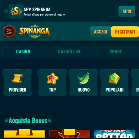
APP SPINANGA
APRI
Accedi all'app per giocare al meglio
ACCEDI
REGISTRATI
CASINÒ
CASINÒ LIVE
SPORT
PROVIDER
TOP
NUOVO
POPOLARI
E
Acquista Bonus
NUOVO
NUOVO
€ 64’747.59
Mole In The Hole
Book of Ra Symbol Select Buy Bonus
Better Bass Cash