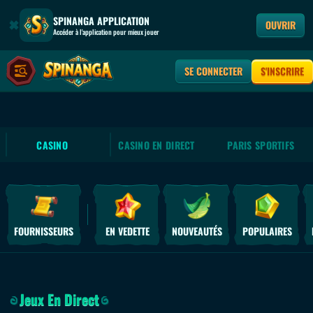
SPINANGA APPLICATION
OUVRIR
Accéder à l'application pour mieux jouer
SE CONNECTER
S'INSCRIRE
CASINO
CASINO EN DIRECT
PARIS SPORTIFS
FOURNISSEURS
EN VEDETTE
NOUVEAUTÉS
POPULAIRES
Jeux En Direct