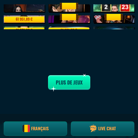
NOUVEAU
Vegas Roulette 500x
Gold Saloon Roulette
Dynamic Roulette 120x
NOUVEAU
NOUVEAU
61 951,89 €
Candy Wheel
Gravity Roulette
Gravity Blackjack
61 951,89 €
61 951,89 €
Football Thrill
European Roulette
Virtual Space Roulette
Virtual Vegas Roulette
Live Altin Roulette
Live European Roulette
Live Roulette - Russian
Live Speed Roulette
Onyx Auto Roulette
61 951,89 €
61 951,89 €
Speed Baccarat
Virtual Monaco Roulette
Dynamic European Roulette
NOUVEAU
NOUVEAU
NOUVEAU
Live Roulette
Live French Roulette
Speed Blackjack
PLUS DE JEUX
NOUVEAU
NOUVEAU
NOUVEAU
Live Baccarat 1
Live Baccarat 1 NC
Bet On Teen Patti
FRANÇAIS
LIVE CHAT