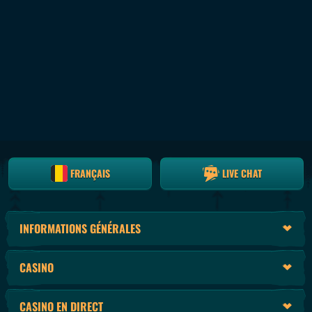
FRANÇAIS
LIVE CHAT
INFORMATIONS GÉNÉRALES
CASINO
CASINO EN DIRECT