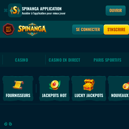
SPINANGA APPLICATION
OUVRIR
Accéder à l'application pour mieux jouer
SE CONNECTER
S'INSCRIRE
CASINO
CASINO EN DIRECT
PARIS SPORTIFS
FOURNISSEURS
JACKPOTS HOT
LUCKY JACKPOTS
NOUVEAUX