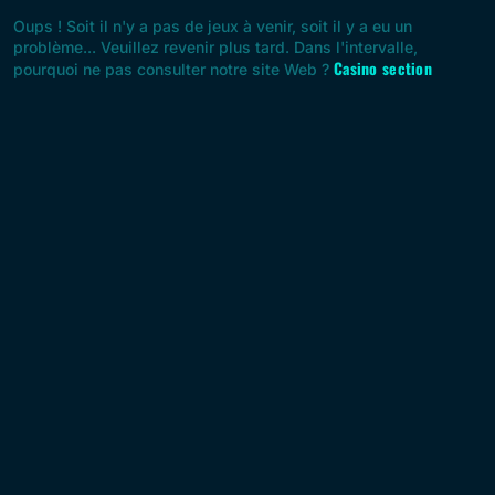
Oups ! Soit il n'y a pas de jeux à venir, soit il y a eu un
problème... Veuillez revenir plus tard. Dans l'intervalle,
Casino section
pourquoi ne pas consulter notre site Web ?