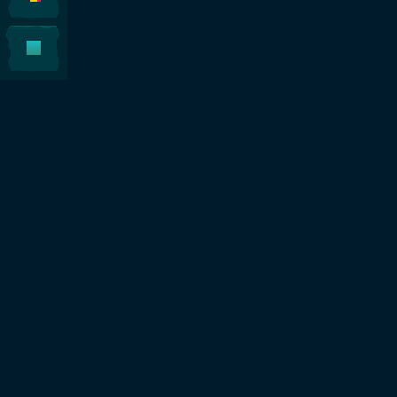
INFORMATIONS
CASINO
GÉNÉRALES
En Vedette
À Propos De Nous
Nouveautés
Centre D'aide
Populaires
Créer Un Raccourci
Coupe Du Monde
Plan Du Site
Exclusivités
Achats De Bonus
Megaways