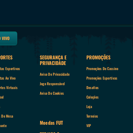
 VIVO
PORTES
SEGURANÇA E
PROMOÇÕES
PRIVACIDADE
tas Esportivas
Promoções De Cassino
Aviso De Privacidade
tas Ao Vivo
Promoções Esportivas
Jogo Responsável
rtes Virtuais
Desafios
Aviso De Cookies
bol
Coleções
s
Loja
s De Mesa
Torneios
Moedas FUT
uete
VIP