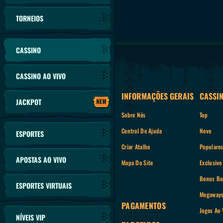
TORNEIOS
CASSINO
CASSINO AO VIVO
INFORMAÇÕES GERAIS
CASSI
JACKPOT
Sobre Nós
Top
Central De Ajuda
Novo
ESPORTES
Criar Atalho
Populare
APOSTAS AO VIVO
Mapa Do Site
Exclusivo
Bonus Bu
ESPORTES VIRTUAIS
Megaway
PAGAMENTOS
Jogos Ao 
NÍVEIS VIP