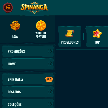
WHEEL OF
LOJA
FORTUNE
PROVEDORES
TOP
PROMOÇÕES
HOME
Jogos Instantâneos
NOVO
Chicken Road 2 Bonus
Pena
SPIN RALLY
NOVO
MegaBlock
Chi
DESAFIOS
NOVO
Lucky Ducky
Plin
COLEÇÕES
Navigator
Jet 