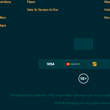
tantâneos
Pôquer
Hóqu
Todos Os Cassinos Ao Vivo
Fute
 Mesa
Beis
Jogos
Gambling can be addictive. Play responsibly. Spinanga.com only accept
2026 © Spinanga.com All rights reserve