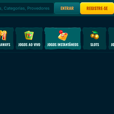
ENTRAR
REGISTRE-SE
, Categorias, Provedores
GAWAYS
JOGOS AO VIVO
JOGOS INSTANTÂNEOS
SLOTS
J
NOVO
NOVO
Chicken Road Gold
Chicken Road Bonus
NOVO
NOVO
Mine Slot
Chicken Runner
NOVO
NOVO
,23
ker
Rainbow Catcher
Tower
NOVO
NOVO
Orbital Rush
Chicken Barnyard Rush