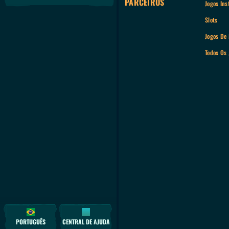
PARCEIROS
Jogos Ins
Slots
Jogos De
Todos Os 
PORTUGUÊS
CENTRAL DE AJUDA