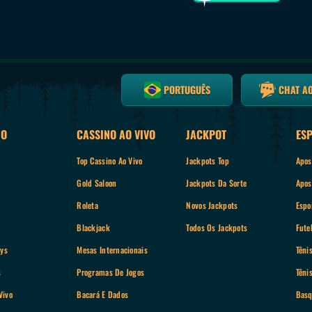
PORTUGUÊS
CHAT AO
NO
CASSINO AO VIVO
JACKPOT
ES
Top Cassino Ao Vivo
Jackpots Top
Apos
Gold Saloon
Jackpots Da Sorte
Apos
s
Roleta
Novos Jackpots
Espo
Blackjack
Todos Os Jackpots
Fute
ys
Mesas Internacionais
Têni
s
Programas De Jogos
Têni
Vivo
Bacará E Dados
Basq