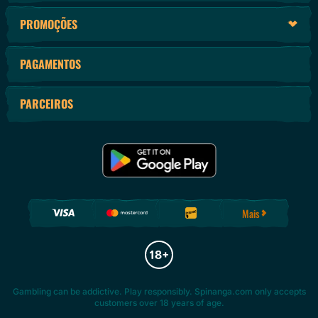
PROMOÇÕES
PAGAMENTOS
PARCEIROS
Mais
Gambling can be addictive. Play responsibly. Spinanga.com only accepts
customers over 18 years of age.