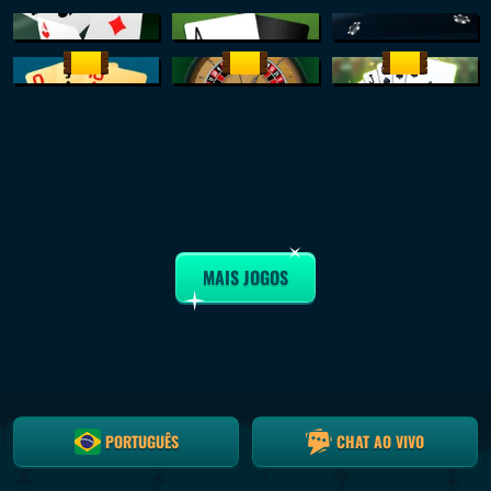
European Blackjack
BlackJack Lucky Sevens
European Roulette
NOVO
NOVO
NOVO
Blackjack Multipliers
Virtual Roulette Phenom x72
Ultimate Texas Holdem
NOVO
Single Deck Blackjack
Blackjack Premium
European Roulette
NOVO
Virtual Eye of Ra Roulette 2000x
21 Burn Blackjack
Virtual Roulette Phenom x120
European Roulette
Texas Holdem Bonus
JOKER POKER
NOVO
Blackjack
Virtual Space Roulette
Blackjack
MAIS JOGOS
NOVO
NOVO
NOVO
BlackJack Gold
Video Poker
Titan roulette deluxe
PORTUGUÊS
CHAT AO VIVO