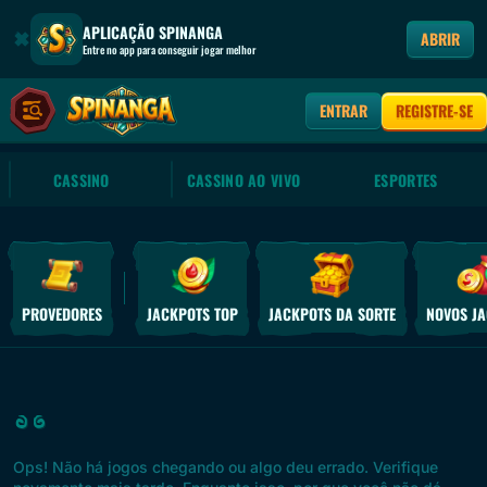
APLICAÇÃO SPINANGA
ABRIR
Entre no app para conseguir jogar melhor
ENTRAR
REGISTRE-SE
CASSINO
CASSINO AO VIVO
ESPORTES
PROVEDORES
JACKPOTS TOP
JACKPOTS DA SORTE
NOVOS J
Ops! Não há jogos chegando ou algo deu errado. Verifique