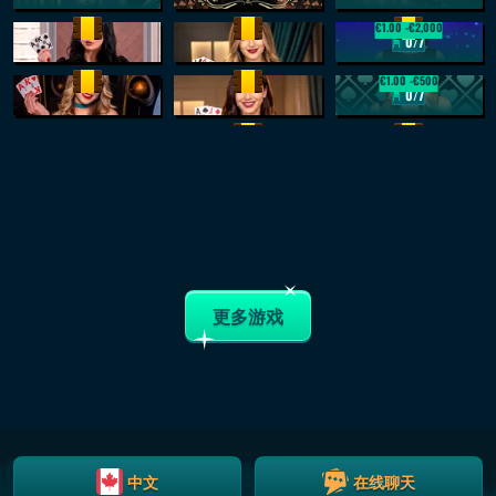
新
新
新
€1.00 -
€2,000
Luxe Blackjack 2
VIP Blackjack 1
Mega Fire Blaze Blackjack
0/7
新
新
€1.00 -
€500
Gravity Blackjack
VIP Blackjack 5
All Bets Blackjack
0/7
新
新
€1.00 -
€10,000
ONE Blackjack 1
Monaco Blackjack 1
Canada Blackjack
140/1500
新
新
新
Monaco Blackjack 3
Luxe Blackjack 1
Blackjack Prestige
新
新
新
Le Rouge Blackjack 1
Royal Blackjack 5
Le Rouge Blackjack 3
新
新
Royal Blackjack 8
Blackjack 7
Monaco Blackjack 4
€5.00 -
€1,000
更多游戏
Bar Blackjack 3
Venice BJ 4
Blackjack 87 - Emerald
5/7
中文
在线聊天