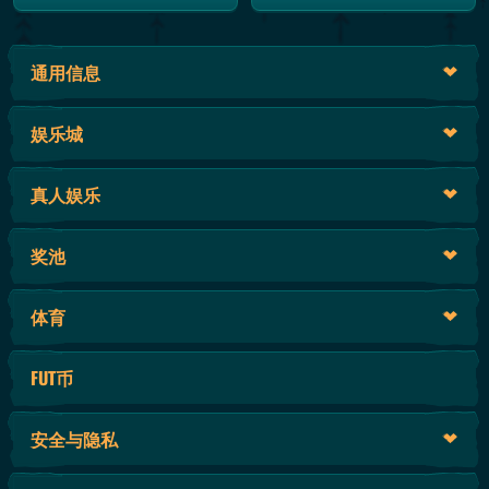
通用信息
娱乐城
真人娱乐
奖池
体育
FUT币
安全与隐私