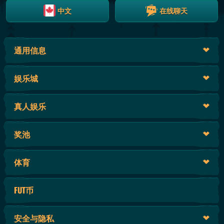
中文
在线聊天
通用信息
娱乐城
真人娱乐
奖池
体育
FUT币
安全与隐私