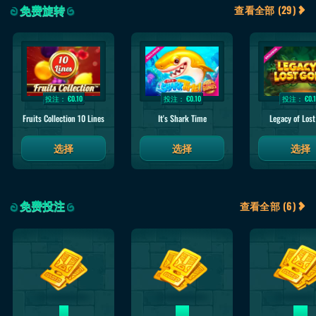
免费旋转
查看全部 (29)
投注： €0.10
投注： €0.10
投注： €0.1
Fruits Collection 10 Lines
It's Shark Time
Legacy of Lost
选择
选择
选择
免费投注
查看全部 (6)
€5
€10
€20