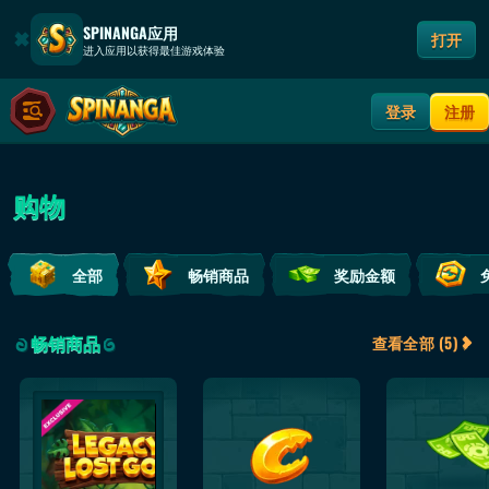
SPINANGA应用
打开
进入应用以获得最佳游戏体验
登录
注册
购物
全部
畅销商品
奖励金额
畅销商品
查看全部 (5)