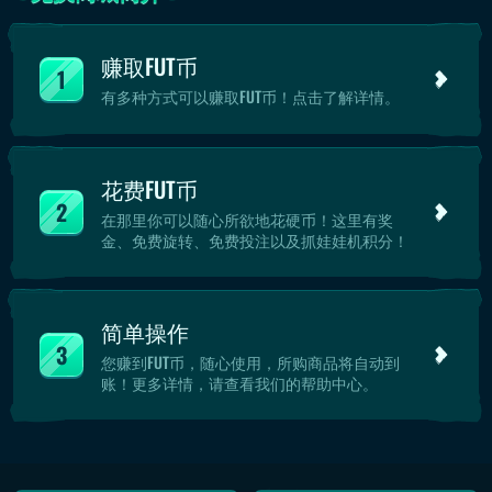
赚取FUT币
1
有多种方式可以赚取FUT币！点击了解详情。
花费FUT币
2
在那里你可以随心所欲地花硬币！这里有奖
金、免费旋转、免费投注以及抓娃娃机积分！
简单操作
3
您赚到FUT币，随心使用，所购商品将自动到
账！更多详情，请查看我们的帮助中心。