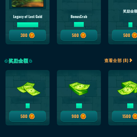
奖励金
BonusCrab
Legacy of Lost Gold
1 信贷
5 次免费旋转
€5
300
500
500
奖励金额
查看全部 (8)
€5
€10
€20
500
900
1500