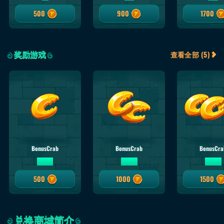
500
900
1700
奖励游戏
查看全部 (5)
BonusCrab
BonusCrab
BonusCra
1 信贷
2 信贷
3 信贷
500
1000
1500
兑换商城简介