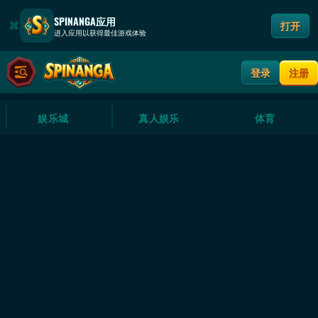
SPINANGA应用
打开
进入应用以获得最佳游戏体验
登录
注册
娱乐城
真人娱乐
体育