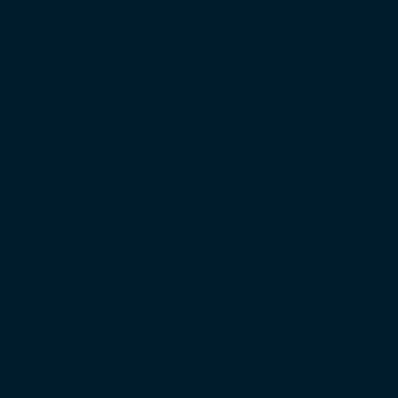
体育
FUT币
安全与隐私
条款与条件
促销活动
支付方式
合作伙伴