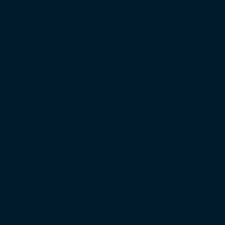
中文
在线聊天
通用信息
娱乐城
真人娱乐
奖池