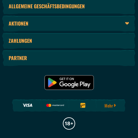
ALLGEMEINE GESCHÄFTSBEDINGUNGEN
AKTIONEN
ZAHLUNGEN
PARTNER
Mehr