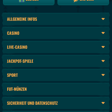
ALLGEMEINE INFOS
CASINO
LIVE-CASINO
JACKPOT-SPIELE
SPORT
FUT-MÜNZEN
SICHERHEIT UND DATENSCHUTZ