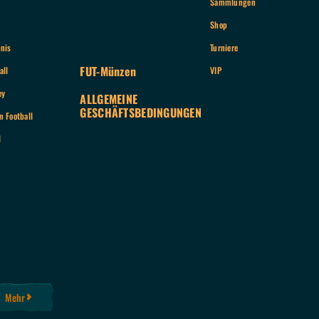
Sammlungen
Shop
nnis
Turniere
FUT-Münzen
all
VIP
ey
ALLGEMEINE
GESCHÄFTSBEDINGUNGEN
n Football
l
Mehr