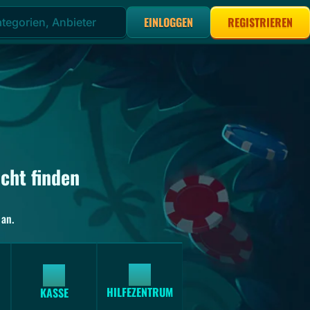
EINLOGGEN
REGISTRIEREN
ategorien, Anbieter
icht finden
 an.
HILFEZENTRUM
KASSE