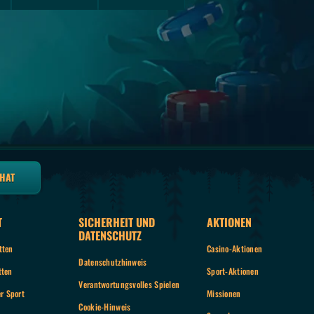
CHAT
T
SICHERHEIT UND
AKTIONEN
DATENSCHUTZ
tten
Casino-Aktionen
Datenschutzhinweis
tten
Sport-Aktionen
Verantwortungsvolles Spielen
er Sport
Missionen
Cookie-Hinweis