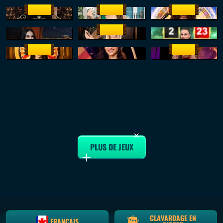
NOUVEAU
NOUVEAU
NOUVEAU
Gold Saloon Blackjack
Monaco Blackjack 1
Gravity Wheel
NOUVEAU
Vegas Roulette 500x
Gold Saloon Roulette
Dynamic Roulette 120x
NOUVEAU
NOUVEAU
Land of Ra
Joker's Show
Gravity Roulette
NOUVEAU
Candy Wheel
Gravity Blackjack
Extra Crown Deluxe Live
NOUVEAU
Cabaret Roulette
Live Altin Roulette
Türkçe VIP Blackjack 2
NOUVEAU
NOUVEAU
NOUVEAU
Blackjack 21
Blackjack Quickseat
Andar Bahar
NOUVEAU
NOUVEAU
NOUVEAU
Blackjack 10
Classic Roulette
Blackjack 7
PLUS DE JEUX
NOUVEAU
NOUVEAU
NOUVEAU
Blackjack 25
Speed Auto Roulette
Gold Blackjack
CLAVARDAGE EN
FRANÇAIS