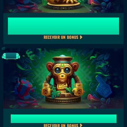
Bonus de recharge hebdomadaire Crypto 50 %
jusqu'à 500 USDT
RECEVOIR UN BONUS
SPORT
Bonus de remise en argent 10 % jusqu'à 750 $
RECEVOIR UN BONUS