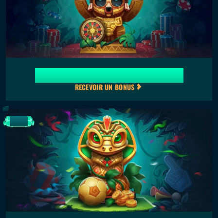
Cashback en ligne 25 % jusqu'à 300 $
RECEVOIR UN BONUS
SPORT