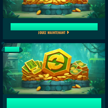
Relevez des défis et gagnez 1 500 FUT Coins !
JOUEZ MAINTENANT
SPÉCIALES
Echangez vos FUT Coins contre des récompenses