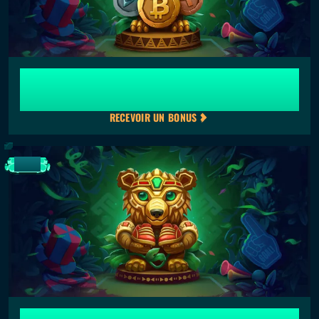
Bonus de bienvenue Crypto 100 % jusqu'à
200 USDT
RECEVOIR UN BONUS
SPORT