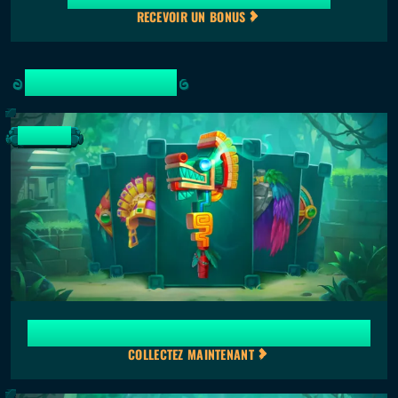
RECEVOIR UN BONUS
Promotions spéciales
SPÉCIALES
Complétez les collections pour gagner 5 000 € !
COLLECTEZ MAINTENANT