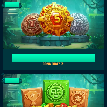
SPÉCIALES
Cercle VIP Elite - 600 $ Extra Chaque Jour !
COMMENCEZ
SPÉCIALES