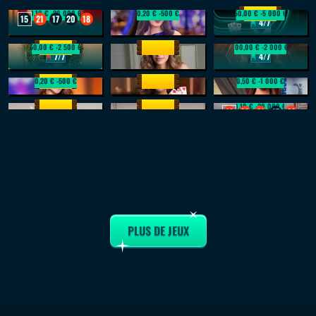
NOUVEAU
0,10 € -
20 000 €
0,20 € -
500 €
50,00 € -
5 000 €
15
21
17
20
18
Roulette Germany - Deutsches Roulette
Mega Fire Blaze Ruleta España
Blackjack Italia Tricolore 3
4/7
NOUVEAU
NOUVEAU
50,00 € -
2 500 €
100,00 € -
2 000 €
33
2
22
18
35
VIP Blackjack Latino 2
French Roulette
Deutsches Blackjack
7/7
4/7
21
27
8
7
9
NOUVEAU
NOUVEAU
0,20 € -
500 €
0,50 € -
1 000 €
Mega Fire Blaze Roulette Italiana
BlackJack Arabic D
Greek Speed Roulette
NOUVEAU
NOUVEAU
0,10 € -
20 000 €
22
28
20
11
36
18
32
21
17
23
Spanish Roulette
Rumba Blackjack 2
Roulette Italy - Roulette Italia
NOUVEAU
NOUVEAU
NOUVEAU
22
19
21
2
6
Spanish Unlimited Blackjack
Roulette Arabic
Spanish Roulette
NOUVEAU
NOUVEAU
NOUVEAU
15
3
10
29
14
Roleta Brasileira
Roulette Arabic B
Turkish Roulette
NOUVEAU
25,00 € -
2 000 €
0,10 € -
100 €
Live Altin Roulette
Blackjack Italiano 1
Mega Fire Blaze Lucky Ball Brasileiro
2/7
8
9
26
28
8
0,10 € -
20 000 €
0,10 € -
20 000 €
0,20 € -
6 €
PLUS DE JEUX
5
5
4
10
19
35
8
7
22
29
Spanish Roulette
Turkish Mega Roulette
Buffalo Blitz España
21
25
35
28
34
3
24
33
35
12
9
2
17
15
26
14
32
22
6
6