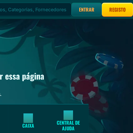
ENTRAR
REGISTO
os, Categorias, Fornecedores
r essa página
.
CENTRAL DE
CAIXA
AJUDA