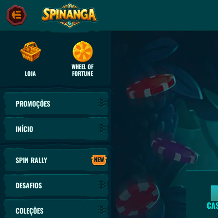
WHEEL OF
LOJA
FORTUNE
PROMOÇÕES
INÍCIO
SPIN RALLY
DESAFIOS
CA
COLEÇÕES