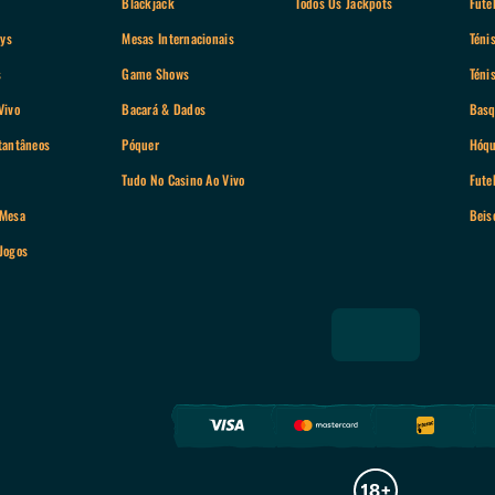
Blackjack
Todos Os Jackpots
Fute
ys
Mesas Internacionais
Téni
s
Game Shows
Téni
Vivo
Bacará & Dados
Basq
tantâneos
Póquer
Hóqu
Tudo No Casino Ao Vivo
Fute
 Mesa
Beis
Jogos