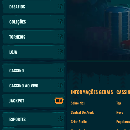
DESAFIOS
COLEÇÕES
TORNEIOS
LOJA
CASSINO
CASSINO AO VIVO
INFORMAÇÕES GERAIS
CASSI
JACKPOT
Sobre Nós
Top
Central De Ajuda
Novo
ESPORTES
Criar Atalho
Populare