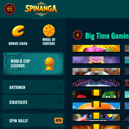
Big Time Gami
WHEEL OF
BONUS CRAB
FORTUNE
Fruit Merge Megapots
Apo
WORLD CUP
Over The Moon
Go
LEGENDS
Vegas Rush
Da
Millionaire
Ou
AKTIONEN
NEU
More Turkey
Wil
STARTSEITE
NEU
Burgers
Wil
NEU
Trigger Happy
Mil
SPIN RALLY
NEU