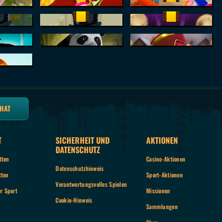
Christmas Megapots
Warlocks
NEU
NEU
Monopoly Rush Hour
Millionaire Megapots
Panda Money
Christmas Catch
CHAT
T
SICHERHEIT UND
AKTIONEN
DATENSCHUTZ
tten
Casino-Aktionen
Datenschutzhinweis
tten
Sport-Aktionen
Verantwortungsvolles Spielen
er Sport
Missionen
Cookie-Hinweis
Sammlungen