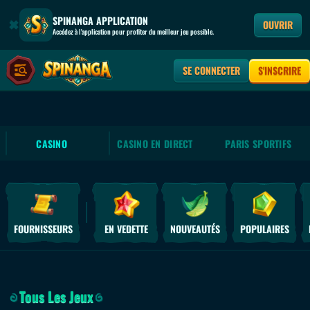
SPINANGA APPLICATION
OUVRIR
Accédez à l'application pour profiter du meilleur jeu possible.
SE CONNECTER
S'INSCRIRE
CASINO
CASINO EN DIRECT
PARIS SPORTIFS
FOURNISSEURS
EN VEDETTE
NOUVEAUTÉS
POPULAIRES
Tous Les Jeux