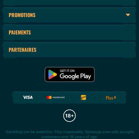
PROMOTIONS
PAIEMENTS
PARTENAIRES
Plus
Gambling can be addictive. Play responsibly. Spinanga.com only accepts
customers over 18 years of age.