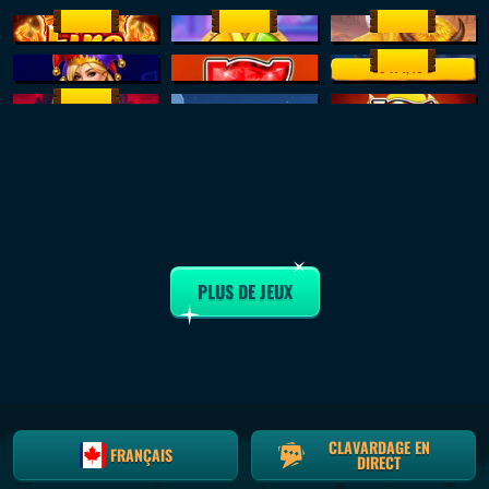
NOUVEAU
NOUVEAU
NOUVEAU
Fire Crown
Spin Sprint Hold and Win
3 Buffalo’s Fireshoe
NOUVEAU
56 174,46 €
Fortune Joker 5
Wild Wins 40
Trophy Rush Triple Boost
NOUVEAU
Blissful Jack 40
Treasure Jet
777 Hell Streak
NOUVEAU
NOUVEAU
NOUVEAU
Mighty Wild: Gorilla
36 Coins
36 Coins Score The Jackpot
NOUVEAU
Book Of Faith
Cred
Hungry Frog
NOUVEAU
NOUVEAU
Fury Balloon
Hot Fortune Hold and Win
Thunder Win Hold and Win
NOUVEAU
NOUVEAU
Gates of Olympus 1000
3 Rail Express Hold & Win
40 Mega Hotfire
PLUS DE JEUX
NOUVEAU
NOUVEAU
NOUVEAU
Rich Piggy Trio
Epic Ape: Blitz Cash Collect
Royal Strike
CLAVARDAGE EN
FRANÇAIS
DIRECT