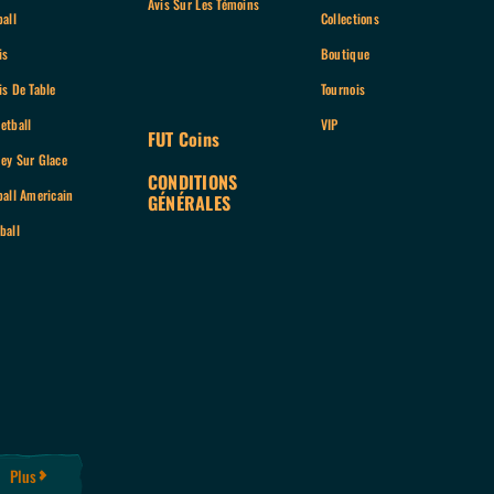
Avis Sur Les Témoins
ball
Collections
is
Boutique
is De Table
Tournois
etball
VIP
FUT Coins
ey Sur Glace
CONDITIONS
ball Americain
GÉNÉRALES
ball
Plus