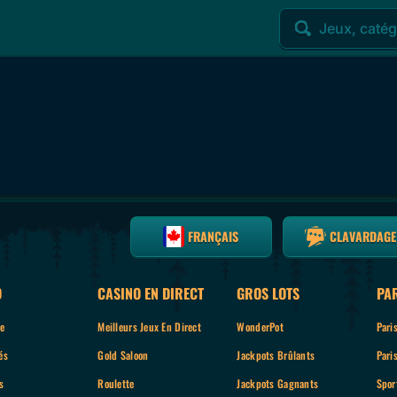
Jeux, catég
FRANÇAIS
CLAVARDAGE 
O
CASINO EN DIRECT
GROS LOTS
PAR
e
Meilleurs Jeux En Direct
WonderPot
Pari
és
Gold Saloon
Jackpots Brûlants
Pari
s
Roulette
Jackpots Gagnants
Spor