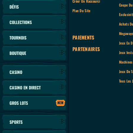
Créer Un Raccourci
Coupe Du
DÉFIS
Plan Du Site
Exclusivi
COLLECTIONS
Achats D
Megaway
PAIEMENTS
TOURNOIS
Jeux En D
PARTENAIRES
BOUTIQUE
Jeux Inst
Machines
CASINO
Jeux De T
Tous Les 
CASINO EN DIRECT
GROS LOTS
SPORTS