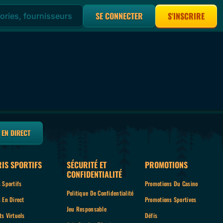
SE CONNECTER
S'INSCRIRE
ories, fournisseurs
EN DIRECT
IS SPORTIFS
SÉCURITÉ ET
PROMOTIONS
CONFIDENTIALITÉ
s Sportifs
Promotions Du Casino
Politique De Confidentialité
s En Direct
Promotions Sportives
Jeu Responsable
ts Virtuels
Défis