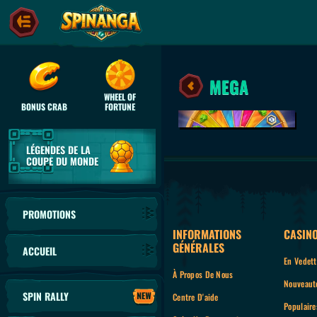
MEGA
WHEEL OF
BONUS CRAB
FORTUNE
Wheel of Fortune
LÉGENDES DE LA
COUPE DU MONDE
PROMOTIONS
INFORMATIONS
CASIN
GÉNÉRALES
ACCUEIL
En Vedett
À Propos De Nous
Nouveaut
SPIN RALLY
Centre D'aide
Populaire