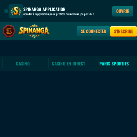
SPINANGA APPLICATION
OUVRIR
Accédez à l'application pour profiter du meilleur jeu possible.
SE CONNECTER
S'INSCRIRE
CASINO
CASINO EN DIRECT
PARIS SPORTIFS