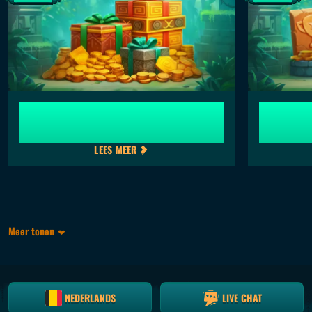
Ontgrendel €5 000 met onze unieke
Ga de U
Promoties!
LEES MEER
Meer tonen
NEDERLANDS
LIVE CHAT