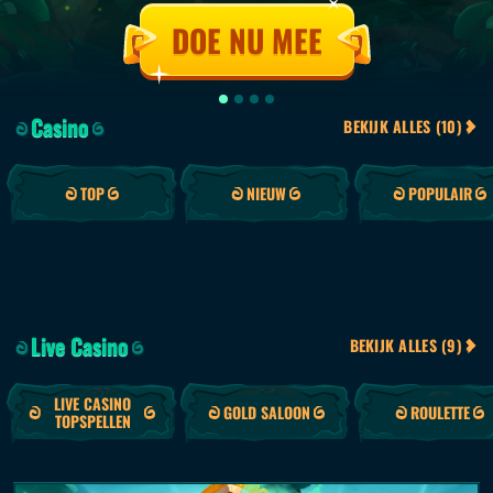
DOE NU MEE
DOE NU MEE
DOE NU MEE
DOE NU MEE
Casino
BEKIJK ALLES (10)
TOP
NIEUW
POPULAIR
Live Casino
BEKIJK ALLES (9)
LIVE CASINO
GOLD SALOON
ROULETTE
TOPSPELLEN