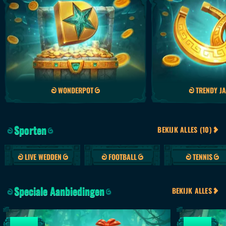
WONDERPOT
TRENDY J
Sporten
BEKIJK ALLES (10)
LIVE WEDDEN
FOOTBALL
TENNIS
Speciale Aanbiedingen
BEKIJK ALLES
SPECIAAL
SPECIAAL