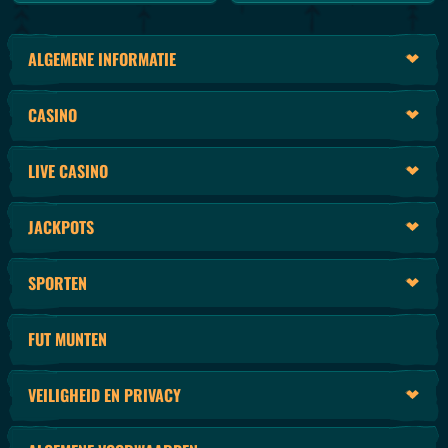
ALGEMENE INFORMATIE
CASINO
LIVE CASINO
JACKPOTS
SPORTEN
FUT MUNTEN
VEILIGHEID EN PRIVACY