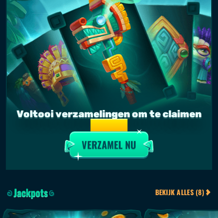
voltooi verzamelingen om te claimen
€5 000
VERZAMEL NU
Jackpots
BEKIJK ALLES (8)