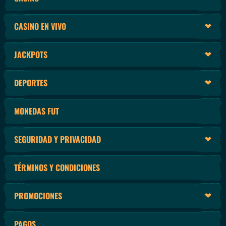
CASINO EN VIVO
JACKPOTS
DEPORTES
MONEDAS FUT
SEGURIDAD Y PRIVACIDAD
TÉRMINOS Y CONDICIONES
PROMOCIONES
PAGOS