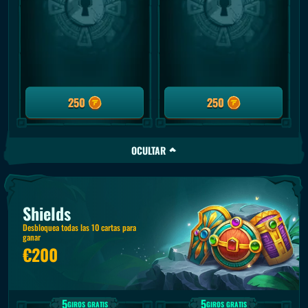
250
250
250
250
OCULTAR
Shields
Desbloquea todas las 10 cartas para
ganar
€200
5
5
5
5
GIROS GRATIS
GIROS GRATIS
GIROS GRATIS
GIROS GRATIS