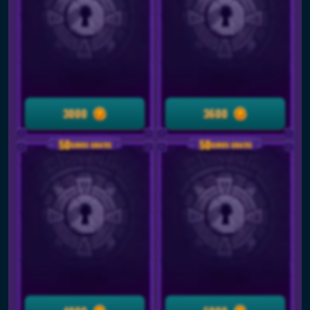
3000
3600
50
50
GIROS GRATIS
GIROS GRATIS