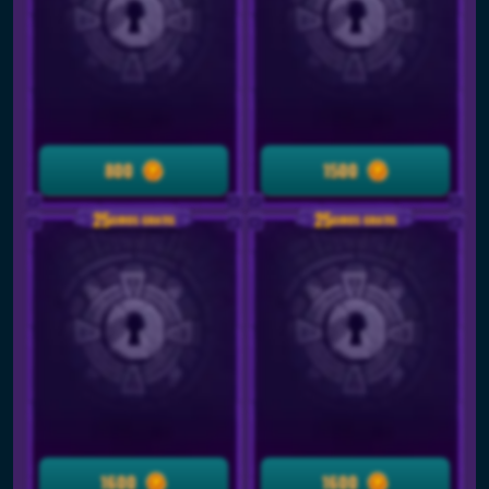
800
1500
25
25
GIROS GRATIS
GIROS GRATIS
1600
1600