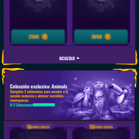
2500
3000
OCULTAR
Colección exclusiva: Animals
Completa 3 colecciones para acceder a la
sección exclusiva y obtener increíbles
recompensas.
0/3 Colecciones
10
20
GIROS GRATIS
GIROS GRATIS