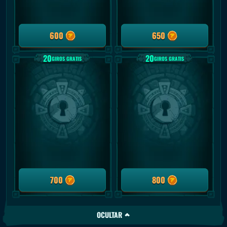
600
600
650
650
20
20
20
20
GIROS GRATIS
GIROS GRATIS
GIROS GRATIS
GIROS GRATIS
700
700
800
800
OCULTAR