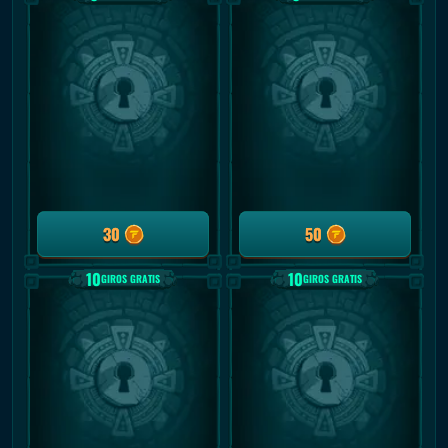
30
30
50
50
10
10
10
10
GIROS GRATIS
GIROS GRATIS
GIROS GRATIS
GIROS GRATIS