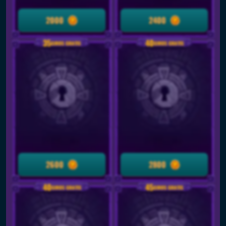
2000
2400
35
40
GIROS GRATIS
GIROS GRATIS
2600
2800
40
45
GIROS GRATIS
GIROS GRATIS