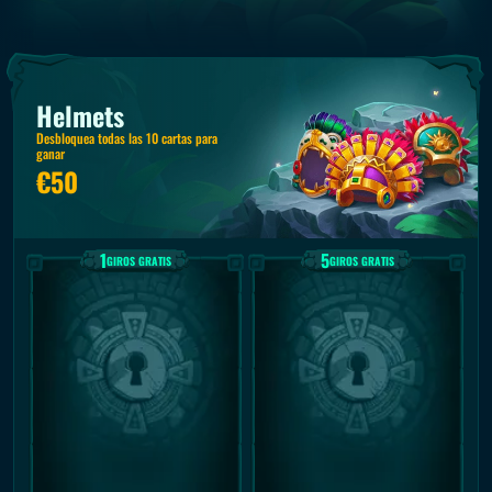
Helmets
Desbloquea todas las 10 cartas para
ganar
€50
1
1
5
5
GIROS GRATIS
GIROS GRATIS
GIROS GRATIS
GIROS GRATIS