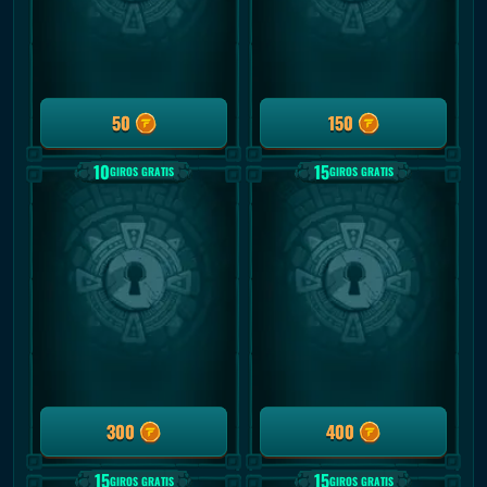
50
50
150
150
10
10
15
15
GIROS GRATIS
GIROS GRATIS
GIROS GRATIS
GIROS GRATIS
300
300
400
400
15
15
15
15
GIROS GRATIS
GIROS GRATIS
GIROS GRATIS
GIROS GRATIS