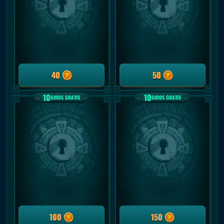
40
40
50
50
10
10
10
10
GIROS GRATIS
GIROS GRATIS
GIROS GRATIS
GIROS GRATIS
100
100
150
150