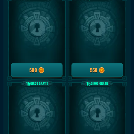
500
500
550
550
15
15
15
15
GIROS GRATIS
GIROS GRATIS
GIROS GRATIS
GIROS GRATIS