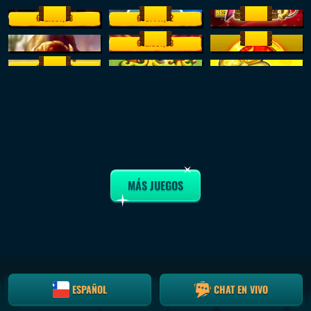
NUEVO
NUEVO
NUEVO
€12.831,38
€70.441,12
Double Dragon Gold Hold&Win
Football Palace 1000
Shining Crown Bell Link
NUEVO
NUEVO
€12.831,38
Buffalo Rampage - Hold & Hit
Crack & Smash The Piggy Bank
Lucky Coin HOT
NUEVO
€70.441,12
Vizier Of The North x1000
Clover Joker
Very Hot 5 Extreme
NUEVO
NUEVO
NUEVO
Phoenix Ignite
Lucky Clover
Eagle Strike Extra
NUEVO
€12.831,38
Piggy Bank: 3 Pots Bonanza
Egypt Sun Deluxe
Lucky Seven Spin
NUEVO
NUEVO
NUEVO
Goldenizer 7s Hold and Win
Farmageddon
Olympigs
NUEVO
NUEVO
€12.831,38
€70.441,12
Lucky Forest
3 Eternal Drums: Rhythm of Fortune
100 Golden Coins
MÁS JUEGOS
NUEVO
NUEVO
€12.831,38
Flaming Hot
Panda Hold And Spin
Super Cash Boost: Hold & Win
ESPAÑOL
CHAT EN VIVO