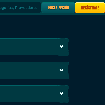
INICIA SESIÓN
REGÍSTRATE
egorías, Proveedores