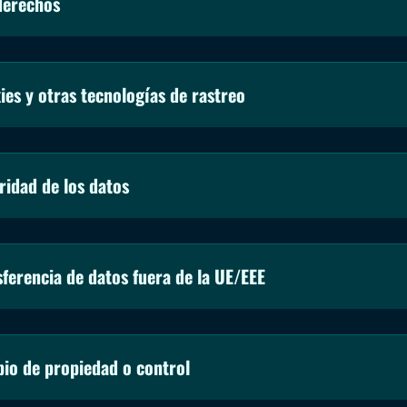
derechos
ies y otras tecnologías de rastreo
ridad de los datos
sferencia de datos fuera de la UE/EEE
io de propiedad o control