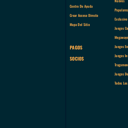
Nuevos
Centro De Ayuda
Populare
Crear Acceso Directo
Exclusivo
Mapa Del Sitio
Juegos C
Megaway
PAGOS
Juegos En
Juegos In
SOCIOS
Tragamon
Juegos D
Todos Los