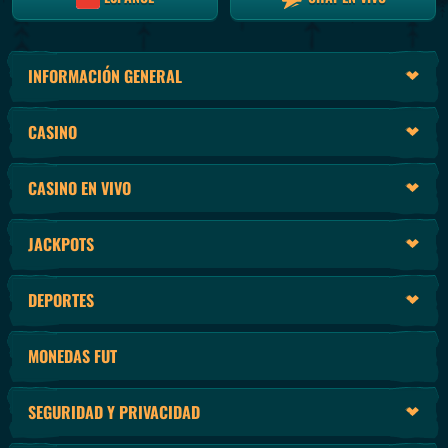
INFORMACIÓN GENERAL
CASINO
CASINO EN VIVO
JACKPOTS
DEPORTES
MONEDAS FUT
SEGURIDAD Y PRIVACIDAD