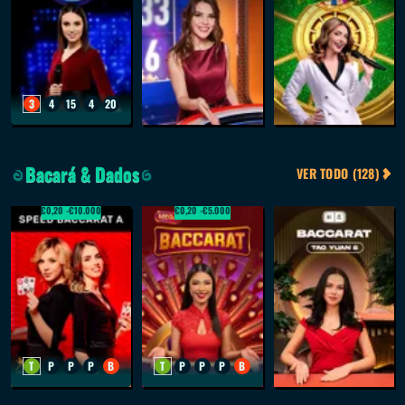
3
4
15
4
20
1
10
33
10
2
Bacará & Dados
VER TODO (128)
31
15
8
1
9
€0,20 -
€10.000
€0,20 -
€5.000
Speed Baccarat A
Mega Baccarat
Tao Yuan Baccarat 8
32
23
19
23
1
T
P
P
P
B
T
P
P
P
B
P
P
P
T
P
B
P
B
B
P