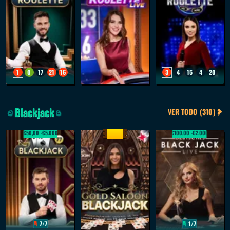
1
0
17
21
16
3
4
15
4
20
14
34
31
22
21
1
10
33
10
2
Blackjack
VER TODO (310)
19
33
20
24
17
31
15
8
1
9
NUEVO
€50,00 -
€5.000
€100,00 -
€2.000
Blackjack 77 - Ruby
Gold Saloon Blackjack
Deutsches Blackjack
19
10
6
35
21
32
23
19
23
1
7/7
1/7