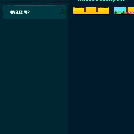
NUEVO
NUE
€6.532,79
NIVELES VIP
8’s On Fire: Supercharged
3 Hero Piggie
Todos Los Jackpots
NUEVO
€6.532,79
Turbo Diamonds: Hold & Win
Art 
NUEVO
Bad Bunny's Notorious Eggs (Hold and Win)
Trip
NUEVO
Hit Coins 2 Hold and Spin
Roos
NUEVO
Flaming Peppers Hold and Spin
Paws