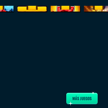
VO
NUEVO
NUEVO
NUEVO
€6.532,79
s
Bash The Banana Stash:Hold & Win
Wild Hot 40 Blow Booster
Eagle Strike Extra
NUEVO
€35.207,33
€6.532,
of Gold - Golden Coins Link
Clover Coins 4x4 Unlimited Fortune
3 Golden Baskets: Tre
NUEVO
NUEVO
€128.287,13
€6.532,79
le Fortune Festival
JJ 1000: Hold & Win
Diego's Spicy Truck
NUEVO
NUEVO
€6.532,79
€128.287
ter's Gold: Hold & Win
Magic Treasures
Dice & Roll
MÁS JUEGOS
NUEVO
NUEVO
NUEVO
€128.287,13
 of Egypt
Cocktail Rush Buy Bonus
Wild Firemen