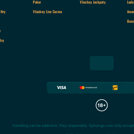
Poker
Všechny Jackpoty
Ledn
 Hry
Všechny Live Casino
Amer
Base
y
Hry
Gambling can be addictive. Play responsibly. Spinanga.com only accept