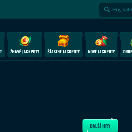
Hry, kat
T
ŽHAVÉ JACKPOTY
ŠŤASTNÉ JACKPOTY
NOVÉ JACKPOTY
DROP
NOVÉ
NOVÉ
1 091,25 €
76 594,8
bo Diamonds: Hold & Win
Triple Treasure Cove Hold & Win
Purple Hot
NOVÉ
193 173,4
 Heat 40
Cyber Beast
Jackpot Bells
NOVÉ
NOVÉ
478 195,83 €
ical Pop Jackpot Play
Lucky Charms Trio
Coins of Alkemor: Ex
DALŠÍ HRY
NOVÉ
NOVÉ
 With the Devil Megaways
Diego's Spicy Truck
20 Golden Coins: Reel