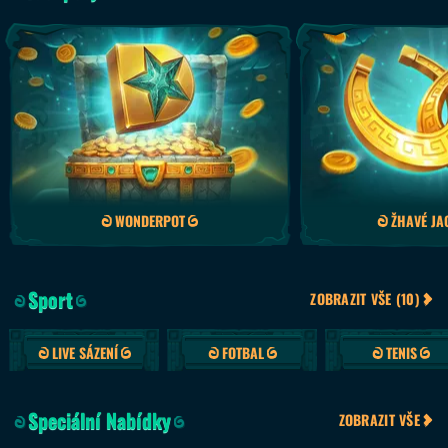
WONDERPOT
ŽHAVÉ JA
Sport
ZOBRAZIT VŠE (10)
LIVE SÁZENÍ
FOTBAL
TENIS
Speciální Nabídky
ZOBRAZIT VŠE