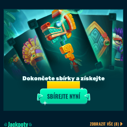
dokončete sbírky a získejte
125,000 kč
SBÍREJTE NYNÍ
Jackpoty
ZOBRAZIT VŠE (8)