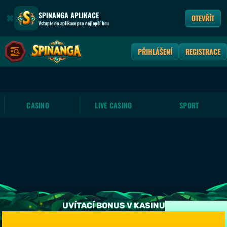
SPINANGA APLIKACE
OTEVŘÍT
Vstupte do aplikace pro nejlepší hru
PŘIHLÁŠENÍ
REGISTRACE
CASINO
LIVE CASINO
SPORT
UVÍTACÍ BONUS V KASINU
SPORTOVNÍ BONUS NA PRVNÍ VKLAD
UVÍTACÍ SPORTOVNÍ KRYPTO BONUS
UVÍTACÍ CASINO KRYPTO BONUS
100% až do 12 500 Kč + 200 FS +