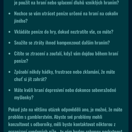
je použít na hraní nebo splacení dluhů vzniklých hraním?
Nechce se vám utrácet peníze určené na hraní na cokoliv
jiného?
Vkládáte peníze do hry, dokud neztratíte vše, co máte?
Snažíte se ztráty ihned kompenzovat dalším hraním?
Cítíte se ztracení a zoufalí, když vám dojdou během hraní
peníze?
Způsobí někdy hádky, frustrace nebo zklamání, že máte
chuť si jít zahrát?
Máte kvůli hraní depresivní nebo dokonce sebevražedné
myšlenky?
Pokud jste na většinu otázek odpověděli ano, je možné, že máte
problém s gamblerstvím. Abyste své problémy mohli
konzultovat s odborníky, měli byste kontaktovat některou z
organizací uvedených níže - ty vám budou schopny poskytnout