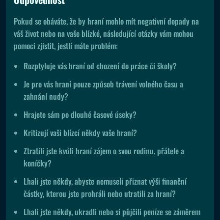
Pokud se obáváte, že by hraní mohlo mít negativní dopady na
váš život nebo na vaše blízké, následující otázky vám mohou
pomoci zjistit, jestli máte problém:
Rozptyluje vás hraní od chození do práce či školy?
Je pro vás hraní pouze způsob trávení volného času a
zahnání nudy?
Hrajete sám po dlouhé časové úseky?
Kritizují vaši blízcí někdy vaše hraní?
Ztratili jste kvůli hraní zájem o svou rodinu, přátele a
koníčky?
Lhali jste někdy, abyste nemuseli přiznat výši finanční
částky, kterou jste prohráli nebo utratili za hraní?
Lhali jste někdy, ukradli nebo si půjčili peníze se záměrem