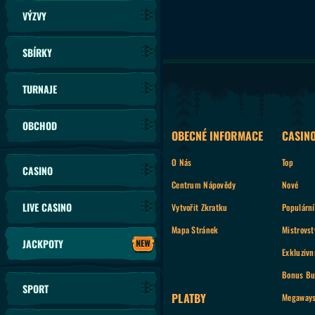
VÝZVY
SBÍRKY
TURNAJE
OBCHOD
OBECNÉ INFORMACE
CASIN
O Nás
Top
CASINO
Centrum Nápovědy
Nové
LIVE CASINO
Vytvořit Zkratku
Populární
Mapa Stránek
Mistrovst
JACKPOTY
Exkluzivn
Bonus Bu
SPORT
PLATBY
Megaway