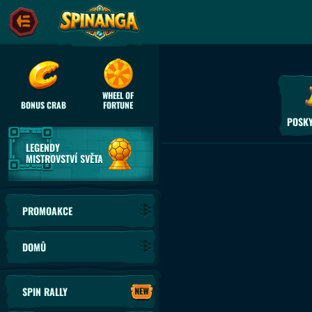
WHEEL OF
BONUS CRAB
FORTUNE
POSKY
LEGENDY
MISTROVSTVÍ SVĚTA
Nové Jackpoty
PROMOAKCE
NOVÉ
4 934,28 €
8’s On Fire: Supercharged
3 He
NOVÉ
DOMŮ
20 Blazing Clover
Pig
NOVÉ
40 Shining Roll
Burn
SPIN RALLY
NOVÉ
Sun vs Moon: Hold n' Win
Win