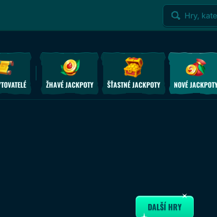
Hry, kat
TOVATELÉ
ŽHAVÉ JACKPOTY
ŠŤASTNÉ JACKPOTY
NOVÉ JACKPOT
NOVÉ
NOVÉ
NOVÉ
4 934,28 €
ro Piggies
Bash The Banana Stash:Hold & Win
Wild Hot 40 Blow Boo
NOVÉ
17 592,04 €
4 934,28 €
17 592,0
gy Riches Megaways
3 Pyramids of Gold: Hold & Win
Zeus Lightning Mega
NOVÉ
ing Hot 6 Reels
Wrath of Zeus
Bullies Shooters
DALŠÍ HRY
NOVÉ
NOVÉ
NOVÉ
4 934,28 €
 Storm Delux
777 Streak: Supercharged
Temple of Thunder 3