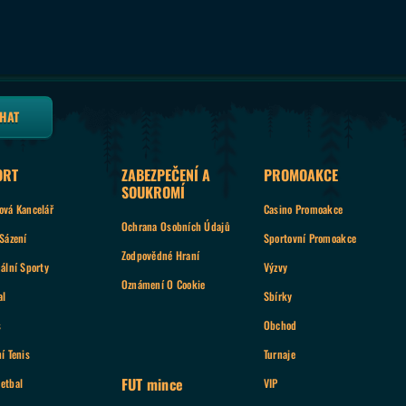
CHAT
ORT
ZABEZPEČENÍ A
PROMOAKCE
SOUKROMÍ
ová Kancelář
Casino Promoakce
Ochrana Osobních Údajů
 Sázení
Sportovní Promoakce
Zodpovědné Hraní
uální Sporty
Výzvy
Oznámení O Cookie
al
Sbírky
s
Obchod
ní Tenis
Turnaje
FUT mince
etbal
VIP