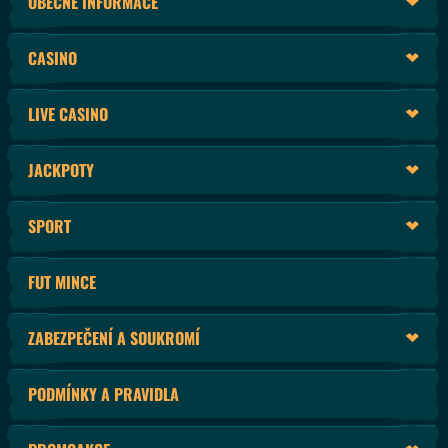
OBECNÉ INFORMACE
CASINO
LIVE CASINO
JACKPOTY
SPORT
FUT MINCE
ZABEZPEČENÍ A SOUKROMÍ
PODMÍNKY A PRAVIDLA