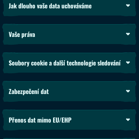
Jak dlouho vaše data uchováváme
Vaše práva
Soubory cookie a další technologie sledování
Zabezpečení dat
Přenos dat mimo EU/EHP