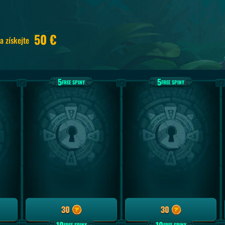
50 €
a získejte
5
5
5
5
FREE SPINY
FREE SPINY
FREE SPINY
FREE SPINY
30
30
30
30
10
10
10
10
FREE SPINY
FREE SPINY
FREE SPINY
FREE SPINY