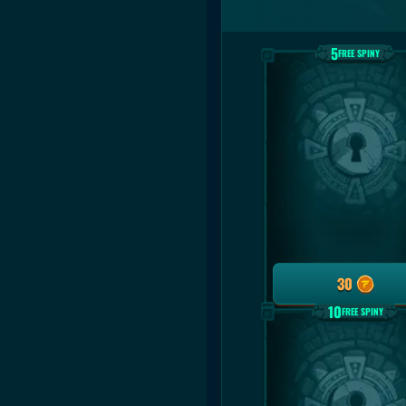
5
5
FREE SPINY
FREE SPINY
30
30
10
10
FREE SPINY
FREE SPINY