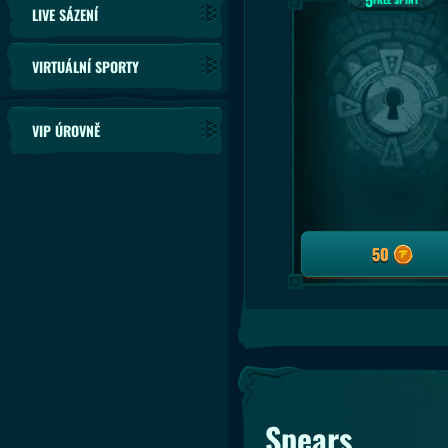
LIVE SÁZENÍ
VIRTUÁLNÍ SPORTY
VIP ÚROVNĚ
50
50
Spears