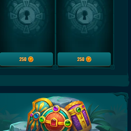
250
250
250
250