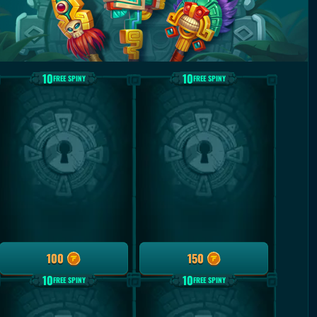
10
10
10
10
FREE SPINY
FREE SPINY
FREE SPINY
FREE SPINY
100
100
150
150
10
10
10
10
FREE SPINY
FREE SPINY
FREE SPINY
FREE SPINY