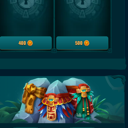
400
400
500
500