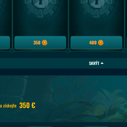
350
350
400
400
SKRÝT
350 €
a získejte