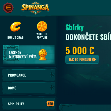
Sbírky
WHEEL OF
DOKONČETE SBÍR
BONUS CRAB
FORTUNE
5 000 €
LEGENDY
MISTROVSTVÍ SVĚTA
JAK TO FUNGUJE
PROMOAKCE
DOMŮ
SPIN RALLY