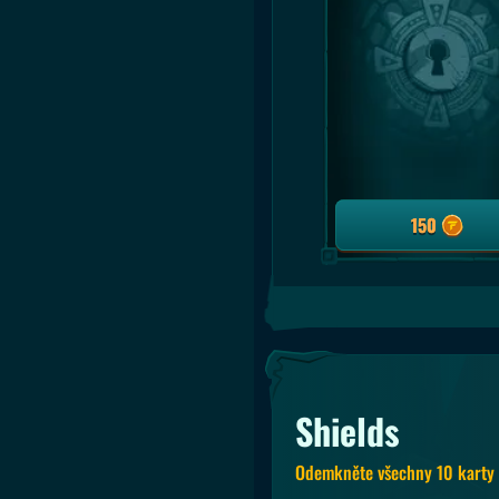
150
150
Shields
Odemkněte všechny 10 karty 