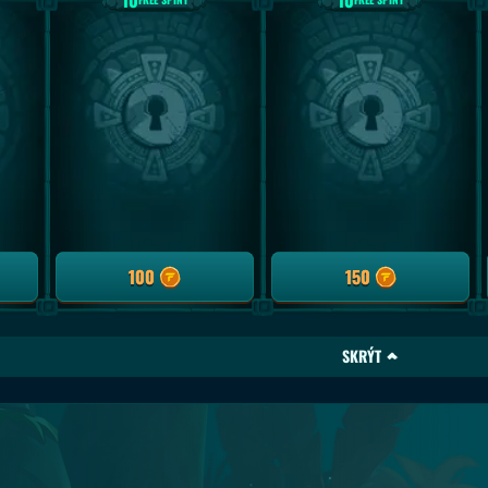
100
100
150
150
SKRÝT