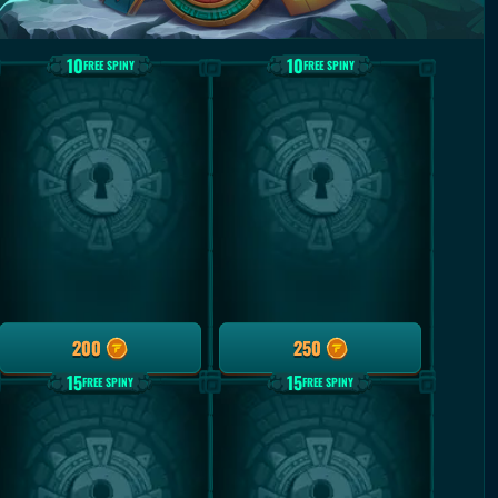
10
10
10
10
FREE SPINY
FREE SPINY
FREE SPINY
FREE SPINY
200
200
250
250
15
15
15
15
FREE SPINY
FREE SPINY
FREE SPINY
FREE SPINY