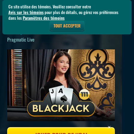
Ce site utilise des témoins. Veuillez consulter notre
Avis sur les témoins
pour plus de détails, ou gérez vos préférences
dans les
Paramètres des témoins
TOUT ACCEPTER
Blackjack 111
Pragmatic Live