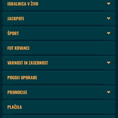
IGRALNICA V ŽIVO
JACKPOTI
ŠPORT
FUT KOVANCI
VARNOST IN ZASEBNOST
POGOJI UPORABE
PROMOCIJE
PLAČILA